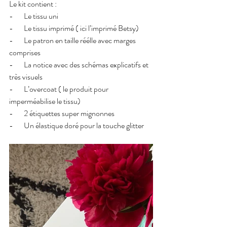
Le kit contient : 
-       Le tissu uni
-       Le tissu imprimé ( ici l’imprimé Betsy)
-       Le patron en taille réélle avec marges 
comprises
-       La notice avec des schémas explicatifs et 
très visuels
-       L’overcoat ( le produit pour 
imperméabilise le tissu)
-       2 étiquettes super mignonnes
-       Un élastique doré pour la touche glitter 