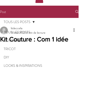
Post
TOUS LES POSTS
littleccelia
TOUS LES POSTS
15 mai 2022
3 min de lecture
Kit Couture : Com 1 idée
COUTURE
TRICOT
DIY
LOOKS & INSPIRATIONS