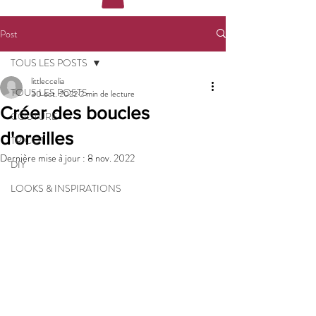
Post
TOUS LES POSTS
littleccelia
TOUS LES POSTS
30 oct. 2022
2 min de lecture
Créer des boucles
COUTURE
d'oreilles
TRICOT
Dernière mise à jour :
8 nov. 2022
DIY
LOOKS & INSPIRATIONS